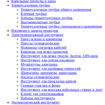
Кабельные проходы и капы
Термоусадочные трубки
Термоусадочные трубки общего назначения
Клеевые трубки
Наборы термоусадочных трубок
Высоковольтные трубки
Термоусадочные трубки специального назначения
Изоляция и защита проводов
Электромонтажный инструмент
Пресс-клещи и кримперы
Прессы гидравлические
Ножницы для резки кабелей
Бокорезы для резки проводов
Инструмент для резки тросов, болтов, DIN-реек
Инструмент для снятия изоляции
Мультитулы электрика
Инструмент для пробивки отверстий
Шиногибы, шинорезы, шинодыры
Насосы гидравлические
Инструмент для прокладки кабеля
Газовые горелки и фены
Инструмент для монтажа кабельных стяжек и лент
Ключи для электрошкафов
Наборы инструмента
Диэлектрический инструмент