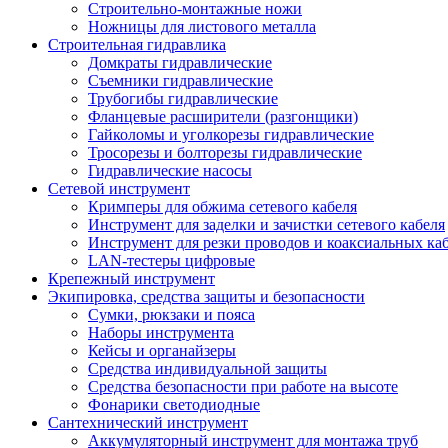
Строительно-монтажные ножи
Ножницы для листового металла
Строительная гидравлика
Домкраты гидравлические
Съемники гидравлические
Трубогибы гидравлические
Фланцевые расширители (разгонщики)
Гайколомы и уголкорезы гидравлические
Тросорезы и болторезы гидравлические
Гидравлические насосы
Сетевой инструмент
Кримперы для обжима сетевого кабеля
Инструмент для заделки и зачистки сетевого кабеля
Инструмент для резки проводов и коаксиальных ка
LAN-тестеры цифровые
Крепежный инструмент
Экипировка, средства защиты и безопасности
Сумки, рюкзаки и пояса
Наборы инструмента
Кейсы и органайзеры
Средства индивидуальной защиты
Средства безопасности при работе на высоте
Фонарики светодиодные
Сантехнический инструмент
Аккумуляторный инструмент для монтажа труб