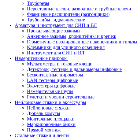
Труборезы
Переставные клещи, разводные и трубные ключи
Фланцевые расширители (разгонщики)
Трубогибы гидравлические
Арматура и инструмент для СИП и ВЛ
Прокалывающие зажимы
Анкерные зажимы, кронштейны и крепеж
Герметичные изолированные наконечники и гильз
Клеммники для уличного освещения
Инструмент для СИП и ВЛ
Измерительные приборы
Мультиметры и токовые клещи
Детекторы, тестеры и дальномеры цифровые
Бесконтактные пирометры
LAN-тестеры цифровые
Эко-тестеры цифровые
Измерительные щупы
Рулетки и уровни строительные
Нейлоновые стяжки и аксессуары
Нейлоновые стяжки
Дюбель-хомуты
Монтажные площадки
Маркировочные бирки
Прямой монтаж
Стальные стяжки и ленты