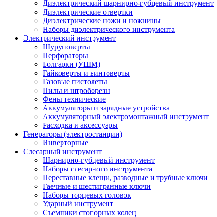
Диэлектрический шарнирно-губцевый инструмент
Диэлектрические отвертки
Диэлектрические ножи и ножницы
Наборы диэлектрического инструмента
Электрический инструмент
Шуруповерты
Перфораторы
Болгарки (УШМ)
Гайковерты и винтоверты
Газовые пистолеты
Пилы и штроборезы
Фены технические
Аккумуляторы и зарядные устройства
Аккумуляторный электромонтажный инструмент
Расходка и аксессуары
Генераторы (электростанции)
Инверторные
Слесарный инструмент
Шарнирно-губцевый инструмент
Наборы слесарного инструмента
Переставные клещи, разводные и трубные ключи
Гаечные и шестигранные ключи
Наборы торцевых головок
Ударный инструмент
Съемники стопорных колец