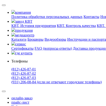
компания
Политика обработки персональных данных
Контакты
Но
завод КВТ
КВТ. История предприятия
КВТ. Контроль качества
КВТ. 
продукция
медиацентр
Каталоги
Брошюры
Видеообзоры
Инструкции и паспорт
сервис
Сертификаты
FAQ (вопросы-ответы)
Доставка продукци
где купить
Телефоны
(812) 426-87-01
(812) 426-87-02
(812) 426-87-03
(931) 206-08-84 (если не отвечают городские телефоны)
онлайн-заказ
прайс-лист