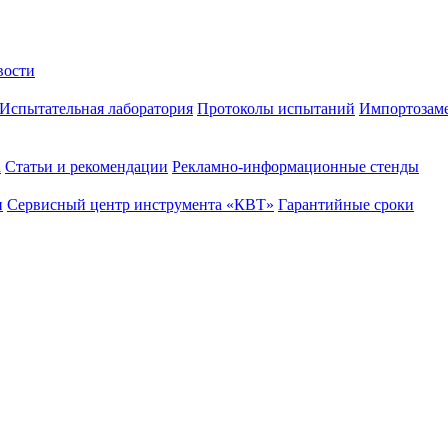
вости
Испытательная лаборатория
Протоколы испытаний
Импортозам
а
Статьи и рекомендации
Рекламно-информационные стенды
и
Сервисный центр инструмента «КВТ»
Гарантийные сроки