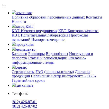
компания
Политика обработки персональных данных
Контакты
Новости
завод КВТ
КВТ. История предприятия
КВТ. Контроль качества
КВТ. Испытательная лаборатория
Протоколы
испытаний
Импортозамещение
продукция
медиацентр
Каталоги
Брошюры
Видеообзоры
Инструкции и
паспорта
Статьи и рекомендации
Рекламно-
информационные стенды
сервис
Сертификаты
FAQ (вопросы-ответы)
Доставка
продукции
Сервисный центр инструмента «КВТ»
Гарантийные сроки
где купить
Телефоны
(812) 426-87-01
(812) 426-87-02