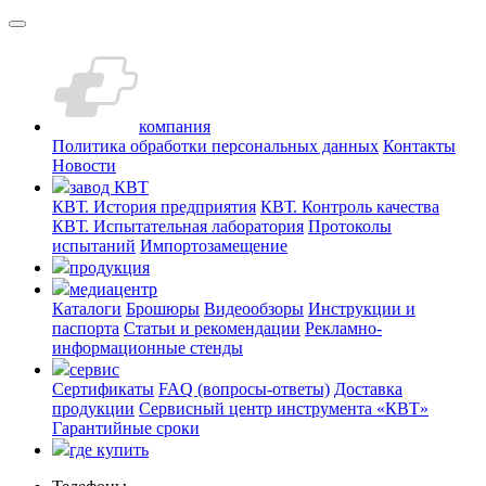
компания
Политика обработки персональных данных
Контакты
Новости
завод КВТ
КВТ. История предприятия
КВТ. Контроль качества
КВТ. Испытательная лаборатория
Протоколы
испытаний
Импортозамещение
продукция
медиацентр
Каталоги
Брошюры
Видеообзоры
Инструкции и
паспорта
Статьи и рекомендации
Рекламно-
информационные стенды
сервис
Сертификаты
FAQ (вопросы-ответы)
Доставка
продукции
Сервисный центр инструмента «КВТ»
Гарантийные сроки
где купить