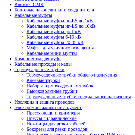
Клеммы СМК
Болтовые наконечники и соединители
Кабельные муфты
Кабельные муфты нг-LS до 1кВ
Кабельные муфты нг-LS до 10кВ
Кабельные муфты до 1 кВ
Кабельные муфты 6-10 кВ
Кабельные муфты 20-35 кВ
Муфты для уличного освещения
Кабельные мини-муфты
Компоненты для муфт
Кабельные проходы и капы
Термоусадочные трубки
Термоусадочные трубки общего назначения
Клеевые трубки
Наборы термоусадочных трубок
Высоковольтные трубки
Термоусадочные трубки специального назначения
Изоляция и защита проводов
Электромонтажный инструмент
Пресс-клещи и кримперы
Прессы гидравлические
Ножницы для резки кабелей
Бокорезы для резки проводов
Инструмент для резки тросов, болтов, DIN-реек